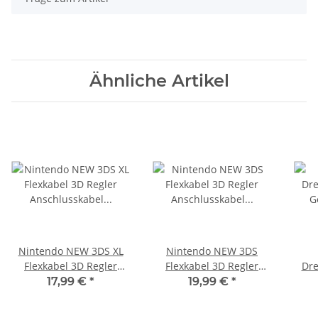
Ähnliche Artikel
Nintendo NEW 3DS XL
Nintendo NEW 3DS
Flexkabel 3D Regler
Flexkabel 3D Regler
Dre
Anschlusskabel für
Anschlusskabel für
Ge
17,99 €
*
19,99 €
*
Display & Lautsprecher
Display & Lautsprecher
Nin