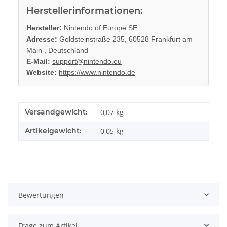
Herstellerinformationen:
Hersteller:
Nintendo of Europe SE
Adresse:
Goldsteinstraße 235, 60528 Frankfurt am
Main , Deutschland
E-Mail:
support@nintendo.eu
Website:
https://www.nintendo.de
Produkteigenschaft
Wert
Versandgewicht:
0,07 kg
Artikelgewicht:
0,05
kg
Bewertungen
Frage zum Artikel