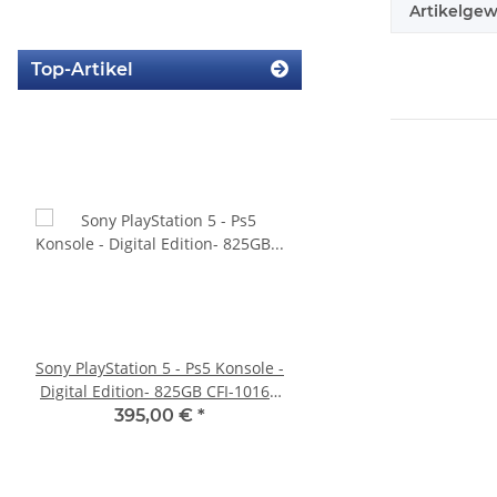
Artikelgew
Top-Artikel
Sony PlayStation 5 - Ps5 Konsole -
XBOX 360 Slim Netzteil
Digital Edition- 825GB CFI-1016B
Watt - 12V - 10.83A *
gebraucht
360 Slim Netzte
395,00 €
*
23,99 €
*