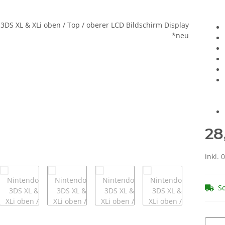
28
inkl. 
So