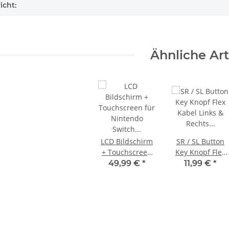
icht:
Ähnliche Art
LCD Bildschirm
SR / SL Button
+ Touchscreen
Key Knopf Flex
für Nintendo
Kabel Links &
49,99 €
*
11,99 €
*
 220V 135
PS3 Playstation 3 Laufwerk
Sony PlayStati
Switch OLED
Rechts Ersatzteil
 neuXBOX
Flachband Flex Kabel für KES
Digital Editi
HEG-CPU-01 +
für Nintendo
il
KEM 450DAA 450EAA Laser Slim
ge
4,79 €
*
39
Leichte Risse im
Switch Joy-Con
Glas