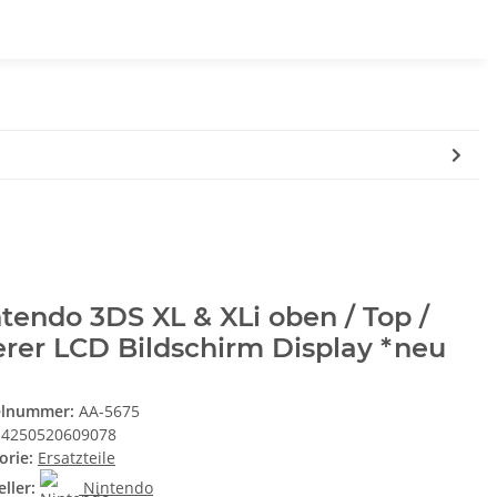
tendo 3DS XL & XLi oben / Top /
rer LCD Bildschirm Display *neu
elnummer:
AA-5675
4250520609078
orie:
Ersatzteile
ller:
Nintendo