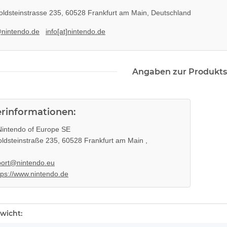
ldsteinstrasse 235, 60528 Frankfurt am Main, Deutschland
@nintendo.de
info[at]nintendo.de
Angaben zur Produkts
erinformationen:
intendo of Europe SE
ldsteinstraße 235, 60528 Frankfurt am Main ,
ort@nintendo.eu
tps://www.nintendo.de
k ohne
KEM 450AAA Laufwerk oberteil
SONY PS3 Sl
 3 PS3
Sony Playstation 3 PS3 Slim
185AB Inter
enschaft
wicht:
gebraucht
ge
10,99 €
*
29