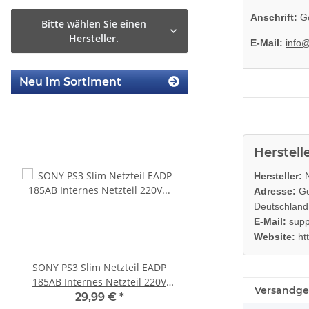
Anschrift:
Go
Bitte wählen Sie einen
Hersteller.
E-Mail:
info
Neu im Sortiment
Herstell
Hersteller:
N
Adresse:
Go
Deutschland
E-Mail:
supp
Website:
ht
SONY PS3 Slim Netzteil EADP
KEM 450DAA Laufwer
185AB Internes Netzteil 220V
Laser für Sony Playstation
Produkteig
Wert
Versandge
gerbaucht
Slim
29,99 €
*
14,99 €
*