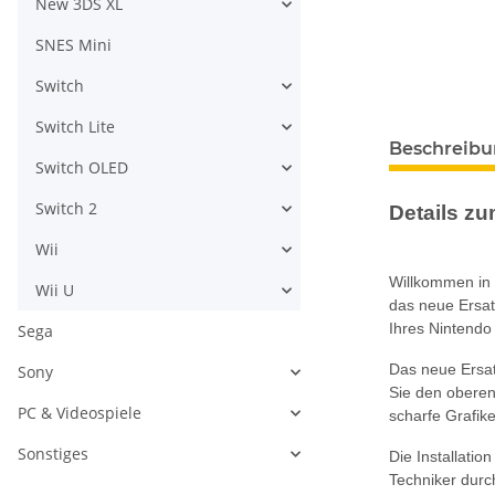
New 3DS XL
SNES Mini
Switch
Switch Lite
Beschreib
Switch OLED
Switch 2
Details zum
Wii
Willkommen in 
Wii U
das neue Ersat
Ihres Nintendo 
Sega
Das neue Ersatz
Sony
Sie den oberen
PC & Videospiele
scharfe Grafik
Sonstiges
Die Installati
Techniker durc