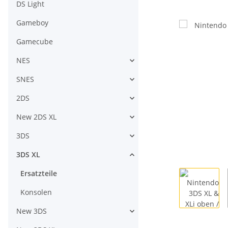
DS Light
Gameboy
Gamecube
NES
SNES
2DS
New 2DS XL
3DS
3DS XL
Ersatzteile
Konsolen
New 3DS