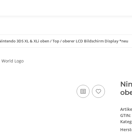
Nintendo 3DS XL & XLi oben / Top / oberer LCD Bildschirm Display *neu
Nin
obe
Artik
GTIN:
Kateg
Herste