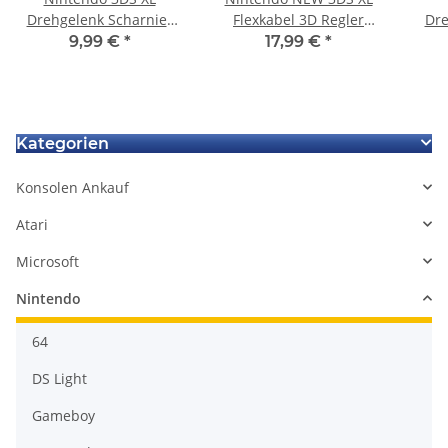
Drehgelenk Scharnier
Flexkabel 3D Regler
Dre
Gelenk AXXIS Pin für
Anschlusskabel für
Ge
9,99 €
*
17,99 €
*
Nintendo das Gehäuse
Display & Lautsprecher
Nin
Kategorien
Konsolen Ankauf
Atari
Microsoft
Nintendo
64
DS Light
Gameboy