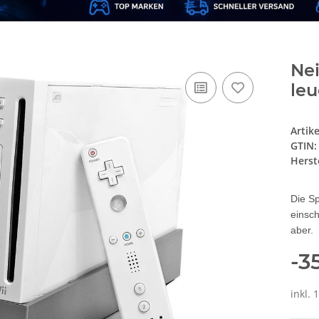
Nei
leu
Artik
GTIN:
Herste
Die S
einsch
aber.
-3
inkl. 