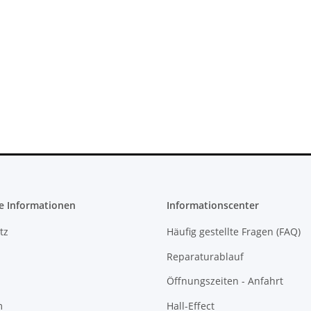
 Konsole -
SONY PlayStation 4™ PS4 Slim
CFI-1016B
FW 7.55 CFW Fähig Debug
Settings - 500GB CUH-2016A
299,99 €
*
e Informationen
Informationscenter
tz
Häufig gestellte Fragen (FAQ)
Reparaturablauf
Öffnungszeiten - Anfahrt
m
Hall-Effect