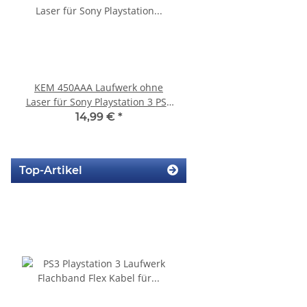
KEM 450AAA Laufwerk ohne
SONY PS3 Slim Netztei
Laser für Sony Playstation 3 PS3
internes Netzteil 220V
Slim gebraucht
14,99 €
*
29,99 €
*
Top-Artikel