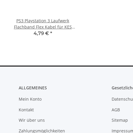
PS3 Playstation 3 Laufwerk
Sony PlayStation 5 - Ps5
Flachband Flex Kabel für KES
Digital Edition- 825GB 
KEM 450DAA 450EAA Laser Slim
gebraucht
4,79 €
*
395,00 €
*
ALLGEMEINES
Gesetzlich
Mein Konto
Datenschu
Kontakt
AGB
Wir über uns
Sitemap
Zahlungsmöglichkeiten
Impressu