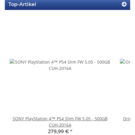
Top-Artikel
SONY PlayStation 4™ PS4 Slim FW 5.05 - 500GB
Origi
CUH-2016A
279,99 €
*