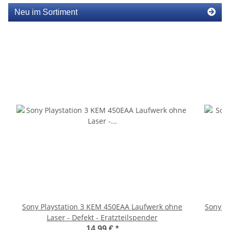
Neu im Sortiment
Sony Playstation 3 KEM 450EAA Laufwerk ohne
Sony P
Laser - Defekt - Eratzteilspender
S
14,99 €
*