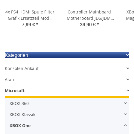
4x PS4 HDMI Spule Filter
Controller Mainboard
XBox
Grafik Ersatzteil Mode
Motherboard JDS/JDM-
Mag
PlayStation PS 4 CUH-
011 Halleffekt Halleffect
7,99 €
*
39,90 €
*
1004 1216
Analog Sticks für Sony
An
Playstation 4 PS4
Kategorien
Konsolen Ankauf
Atari
Microsoft
XBOX 360
XBOX Klassik
XBOX One