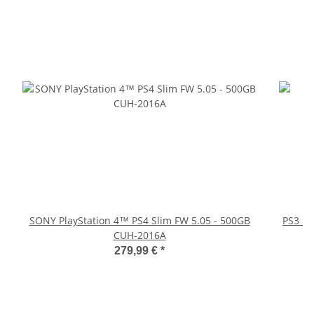
SONY PlayStation 4™ PS4 Slim FW 5.05 - 500GB
PS3 Pl
CUH-2016A
fü
279,99 €
*