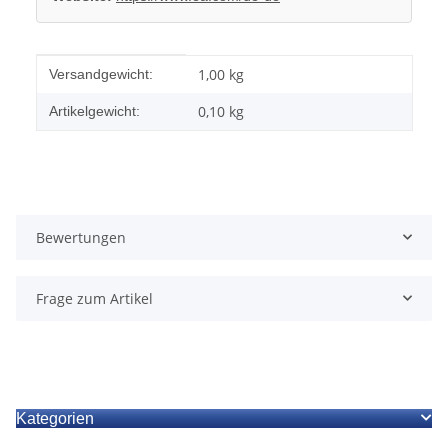
Produkteigenschaft
Wert
1,00 kg
Versandgewicht:
0,10
kg
Artikelgewicht:
Bewertungen
Frage zum Artikel
Kategorien