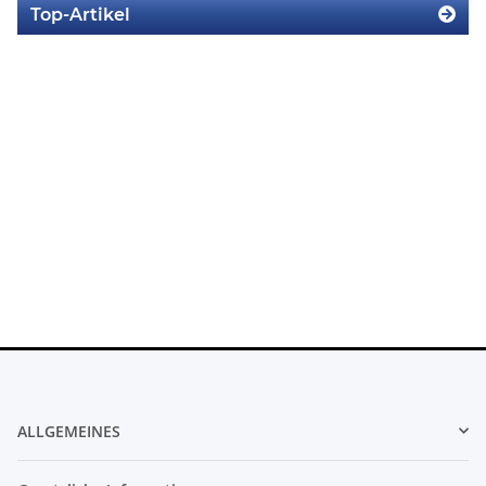
Top-Artikel
SONY PS3 Slim Netzteil APS250 internes Netzteil 220V
gebraucht
29,99 €
*
ALLGEMEINES
Original Microsoft XBOX 360 Slim Netzteil 220V 135 Watt