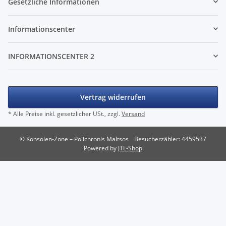
Gesetzliche Informationen
- 12V - 10.83A * gebraucht
36,99 €
*
Informationscenter
INFORMATIONSCENTER 2
KEM 450AAA Laufwerk ohne Laser für Sony Playstation 3
Vertrag widerrufen
PS3 Slim gebraucht
* Alle Preise inkl. gesetzlicher USt., zzgl.
Versand
14,99 €
*
© Konsolen-Zone – Polichronis Maltsos
Besucherzähler: 4459537
Powered by
JTL-Shop