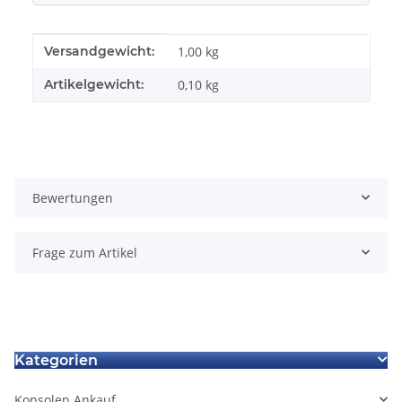
Produkteigenschaft
Wert
Versandgewicht:
1,00 kg
Artikelgewicht:
0,10
kg
Bewertungen
Frage zum Artikel
Kategorien
Konsolen Ankauf