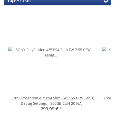
Top-Artikel
SONY PlayStation 4™ PS4 Slim FW 7.55 CFW Fähig
Xbox 36
Debug Settings - 500GB CUH-2016A
299,99 €
*