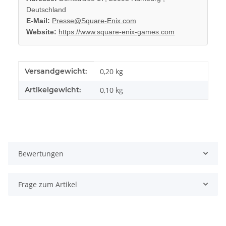
Deutschland
E-Mail:
Presse@Square-Enix.com
Website:
https://www.square-enix-games.com
Produkteigenschaft
Wert
Versandgewicht:
0,20 kg
Artikelgewicht:
0,10
kg
Bewertungen
Frage zum Artikel