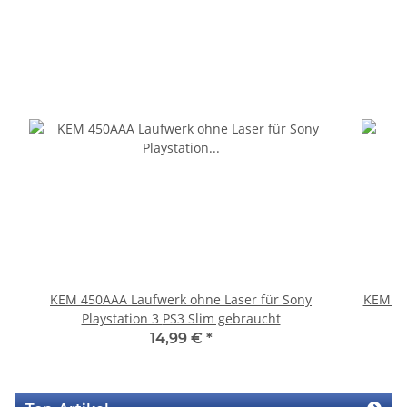
KEM 450AAA Laufwerk ohne Laser für Sony
KEM 45
Playstation 3 PS3 Slim gebraucht
14,99 €
*