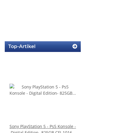
Sony Playstation 3 KEM 450EAA
Top-Artikel
Laufwerk ohne Laser - Defekt -
Eratzteilspender
14,99 €
*
Sony PlayStation 5 - Ps5 Konsole -
PS3 Playstation 3 La
Digital Edition- 825GB CFI-1016B
Flachband Flex Kabel