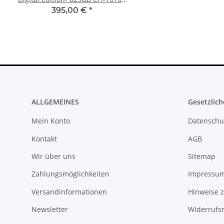
SONY PS3 Slim Netzteil EADP
gebraucht
KEM 450DAA 450EAA La
395,00 €
*
4,79 €
*
220BB Internes Netzteil 220V
gebraucht
29,99 €
*
ALLGEMEINES
Gesetzlich
Mein Konto
Datenschu
Kontakt
AGB
Wir über uns
Sitemap
Sony Playstation 3 KEM KES
Zahlungsmöglichkeiten
Impressu
450EAA PS3 Laser mit Schlitten
Blu-Ray Laufwerk gebraucht
32,99 €
*
Versandinformationen
Hinweise z
Newsletter
Widerrufs