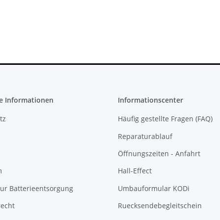
ser Slim
279,99 €
*
e Informationen
Informationscenter
tz
Häufig gestellte Fragen (FAQ)
Reparaturablauf
Öffnungszeiten - Anfahrt
m
Hall-Effect
ur Batterieentsorgung
Umbauformular KODi
recht
Ruecksendebegleitschein