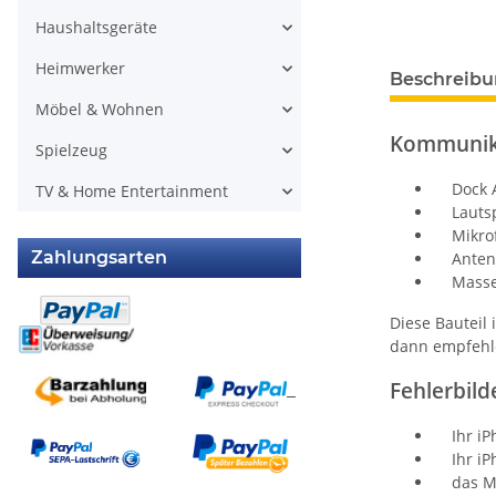
Haushaltsgeräte
Heimwerker
Beschreib
Möbel & Wohnen
Kommunika
Spielzeug
Dock A
TV & Home Entertainment
Lautsp
Mikro
Zahlungsarten
Anten
Massea
Diese Bauteil 
dann empfehle
Fehlerbild
Ihr iPh
Ihr iPh
das Mik