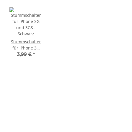
Stummschalter
für iPhone 3G
und 3GS -
3,99 €
*
Schwarz