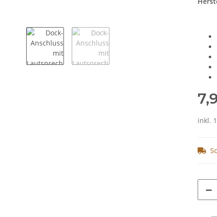
Herste
7,
inkl. 
So