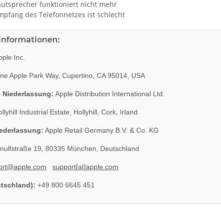
tsprecher funktioniert nicht mehr
fang des Telefonnetzes ist schlecht
rinformationen:
ple Inc.
e Apple Park Way, Cupertino, CA 95014, USA
 Niederlassung:
Apple Distribution International Ltd.
llyhill Industrial Estate, Hollyhill, Cork, Irland
ederlassung:
Apple Retail Germany B.V. & Co. KG
nulfstraße 19, 80335 München, Deutschland
ort@apple.com
support[at]apple.com
utschland):
+49 800 6645 451