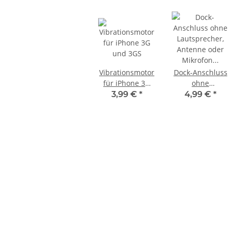
Vibrationsmotor
Dock-Anschluss
für iPhone 3G
ohne
und 3GS
Lautsprecher,
3,99 €
*
4,99 €
*
Antenne oder
Mikrofon für
iPhone 3G
ufwerk
SONY PlayStation 4™ PS4 Slim
 für KES
FW 5.05 - 500GB CUH-2016A