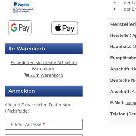
der Lau
der Emp
Herstelle
Hersteller:
Ap
Hauptsitz:
On
Ihr Warenkorb
Europäische
Es befinden sich keine Artikel im
Warenkorb.
Anschrift:
Ho
Zum Warenkorb
Deutsche Ni
Anmelden
Anschrift:
Ar
E-Mail:
supp
Alle mit
*
markierten Felder sind
Pflichtfelder.
Telefon (De
E-Mail-Adresse