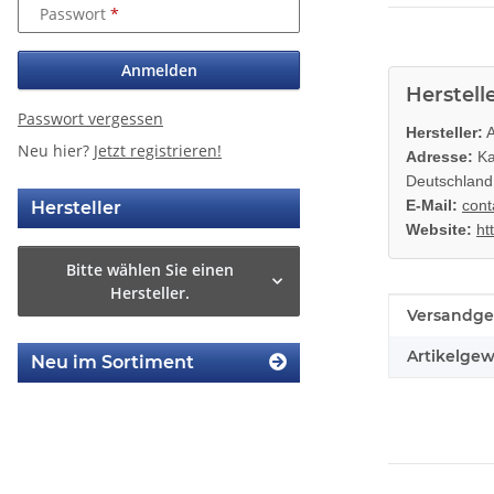
Passwort
Anmelden
Herstell
Passwort vergessen
Hersteller:
A
Neu hier?
Jetzt registrieren!
Adresse:
Ka
Deutschland
E-Mail:
cont
Hersteller
Website:
ht
Bitte wählen Sie einen
Hersteller.
Produkteig
Wert
Versandge
Artikelgew
Neu im Sortiment