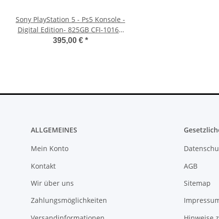
Sony PlayStation 5 - Ps5 Konsole -
SONY PlayStation 4™ PS
Digital Edition- 825GB CFI-1016B
5.05 - 500GB CUH-
gebraucht
395,00 €
*
279,99 €
*
ALLGEMEINES
Gesetzlich
Mein Konto
Datenschu
Kontakt
AGB
Wir über uns
Sitemap
Zahlungsmöglichkeiten
Impressu
Versandinformationen
Hinweise z