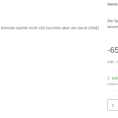
Herste
Die S
einsch
-6
inkl. 
Sof
Lieferz