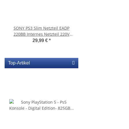
SONY PS3 Slim Netzteil EADP
KEM 450AAA Laufwerk 
220BB Internes Netzteil 220V
Sony Playstation 3 PS3 Slim
gebraucht
gebraucht
29,99 €
*
10,99 €
*
Top-Artikel