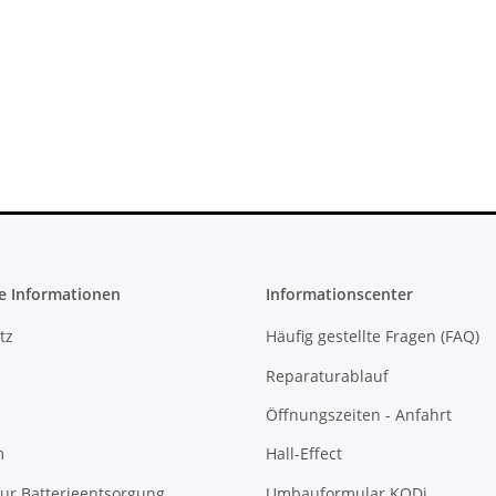
4 Slim FW
Trigger Buttons Ersatzteil für
2016A
Xbox One Elite Game Controller
Silber
10,99 €
*
e Informationen
Informationscenter
tz
Häufig gestellte Fragen (FAQ)
Reparaturablauf
Öffnungszeiten - Anfahrt
m
Hall-Effect
ur Batterieentsorgung
Umbauformular KODi