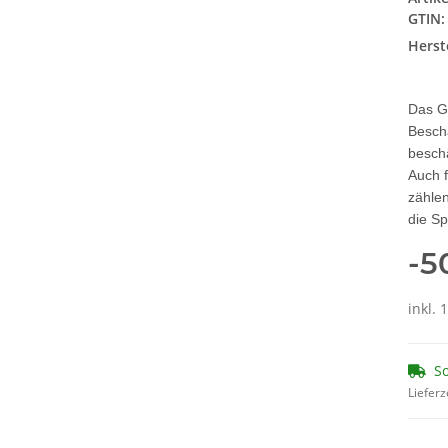
GTIN:
Herste
Das G
Besch
besch
Auch 
zählen
die Sp
-5
inkl. 
So
Lieferz