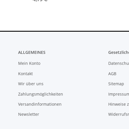
Sony Playstation 3 PS3 Slim
gebraucht
10,99 €
*
ALLGEMEINES
Gesetzlich
Mein Konto
Datenschu
Kontakt
AGB
Wir über uns
Sitemap
Sony Playstation 3 KEM KES
Zahlungsmöglichkeiten
Impressu
450EAA PS3 Schlitten ohne Laser
Blu-Ray Laufwerk 320
12,99 €
*
Versandinformationen
Hinweise z
Newsletter
Widerrufs