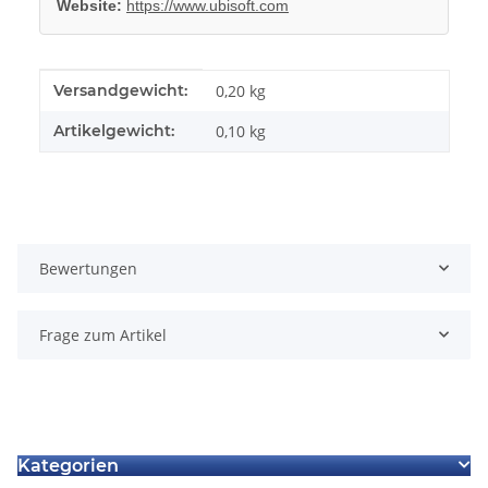
Website:
https://www.ubisoft.com
Produkteigenschaft
Wert
Versandgewicht:
0,20 kg
Artikelgewicht:
0,10
kg
Bewertungen
Frage zum Artikel
Kategorien