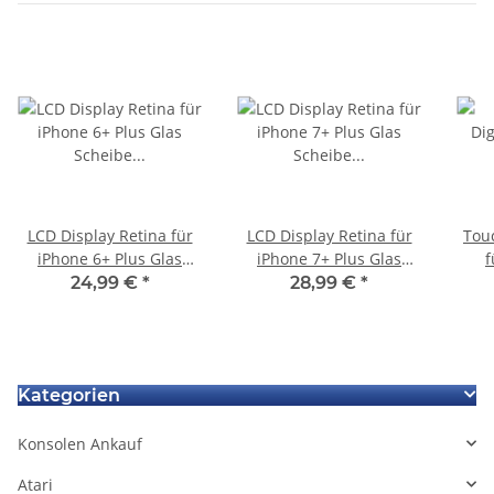
LCD Display Retina für
LCD Display Retina für
Touc
iPhone 6+ Plus Glas
iPhone 7+ Plus Glas
f
Scheibe Komplett Front
Scheibe Komplett Front
Sc
24,99 €
*
28,99 €
*
weiss white
weiss
Kategorien
Konsolen Ankauf
Atari