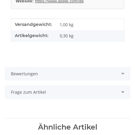
Website:
https://www.apple.com/de
Produkteigenschaft
Wert
Versandgewicht:
1,00 kg
Artikelgewicht:
0,30
kg
Bewertungen
Frage zum Artikel
Ähnliche Artikel