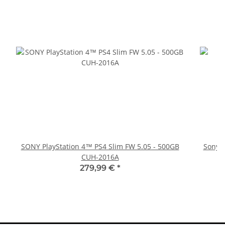
SONY PlayStation 4™ PS4 Slim FW 5.05 - 500GB
Sony P
CUH-2016A
279,99 €
*