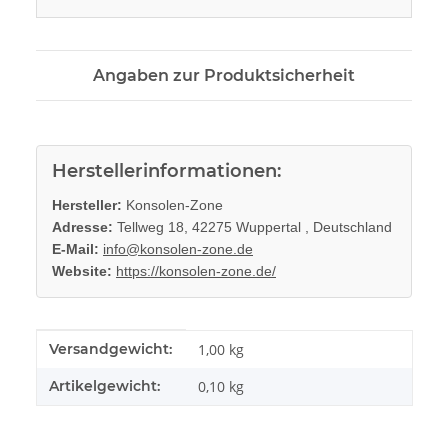
Angaben zur Produktsicherheit
Herstellerinformationen:
Hersteller:
Konsolen-Zone
Adresse:
Tellweg 18, 42275 Wuppertal , Deutschland
E-Mail:
info@konsolen-zone.de
Website:
https://konsolen-zone.de/
Produkteigenschaft
Wert
Versandgewicht:
1,00 kg
Artikelgewicht:
0,10
kg