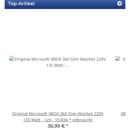
Top-Artikel
Original Microsoft XBOX 360 Slim Netzteil 220V
XBOX
135 Watt - 12V - 10.83A * gebraucht
36,99 €
*