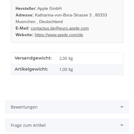
Hersteller:
Apple GmbH
Adresse:
Katharina-von-Bora-Strasse 3 , 80333
Muenchen , Deutschland
E-Mail:
contactus.de@euro.apple.com
Website:
https://www.apple.com/de
Produkteigenschaft
Wert
Versandgewicht:
2,00 kg
Artikelgewicht:
1,00
kg
Bewertungen
Frage zum Artikel