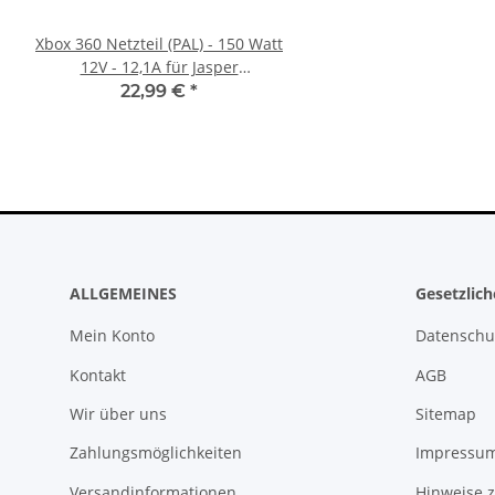
Xbox 360 Netzteil (PAL) - 150 Watt
Trigger Buttons Ersatz
12V - 12,1A für Jasper
Xbox One Elite Game C
Mainboards gebraucht
Silber
22,99 €
*
10,99 €
*
ALLGEMEINES
Gesetzlic
Mein Konto
Datenschu
Kontakt
AGB
Wir über uns
Sitemap
Zahlungsmöglichkeiten
Impressu
Versandinformationen
Hinweise z