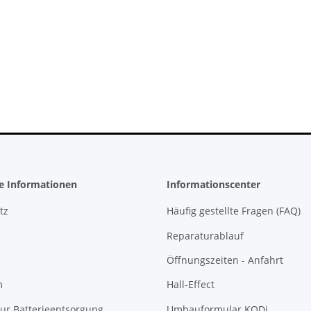
teil für
Original Microsoft XBOX 360 Slim
ontroller
Netzteil 220V 135 Watt - 12V -
10.83A * gebraucht
36,99 €
*
he Informationen
Informationscenter
tz
Häufig gestellte Fragen (FAQ)
Reparaturablauf
Öffnungszeiten - Anfahrt
m
Hall-Effect
ur Batterieentsorgung
Umbauformular KODi