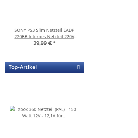
SONY PS3 Slim Netzteil EADP
Sony Playstation 3 
220BB Internes Netzteil 220V
450EAA PS3 Laser mit 
gebraucht
Blu-Ray Laufwerk ge
29,99 €
*
32,99 €
*
Top-Artikel