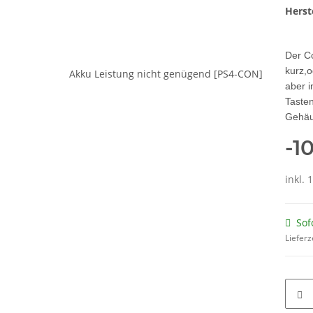
Herste
Der Co
kurz,o
aber i
Tasten
Gehäus
-1
inkl. 
Sof
Lieferz